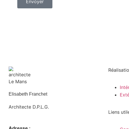
Envoyer
Réalisati
Inté
Elisabeth Franchet
Exté
Architecte D.P.L.G.
Liens util
Adresse :