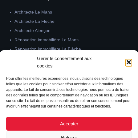
Architecte Le Mans
Architecte La Flèche
Architecte Alençon
Rénovation immobilière Le Mans
Rénovation immobilière La Flèche
Gérer le consentement aux
Rénovation immobilière Alençon
cookies
Architecte intérieur Le Mans
Architecte intérieur La Flèche
Pour offrir les meilleures expériences, nous utilisons des technologies
telles que les cookies pour stocker et/ou accéder aux informations des
Architecte intérieur Alençon
appareils. Le fait de consentir à ces technologies nous permettra de traiter
Architecte 72000
des données telles que le comportement de navigation ou les ID uniques
sur ce site. Le fait de ne pas consentir ou de retirer son consentement peut
Architecte Sarthe
avoir un effet négatif sur certaines caractéristiques et fonctions.
Accepter
Refuser