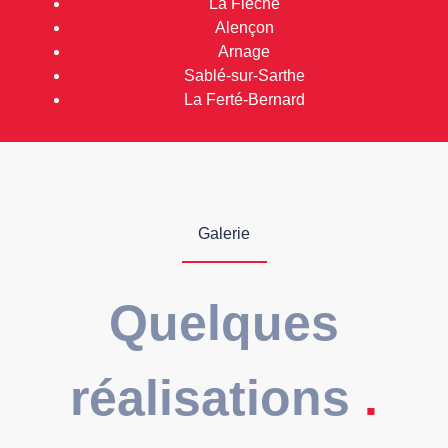
La Flèche
Alençon
Arnage
Sablé-sur-Sarthe
La Ferté-Bernard
Galerie
Quelques
réalisations
.